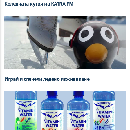
Коледната кутия на KATRA FM
Играй и спечели ледено изживяване