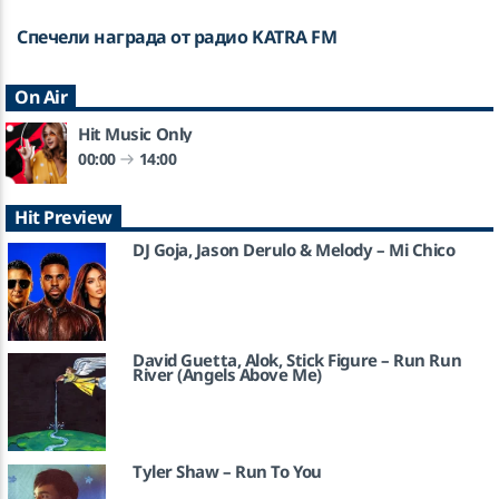
Спечели награда от радио KATRA FM
On Air
Hit Music Only
00:00
14:00
Hit Preview
DJ Goja, Jason Derulo & Melody – Mi Chico
David Guetta, Alok, Stick Figure – Run Run
River (Angels Above Me)
Tyler Shaw – Run To You