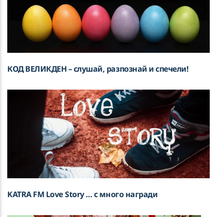
КОД ВЕЛИКДЕН – слушай, разпознай и спечели!
KATRA FM Love Story … с много награди