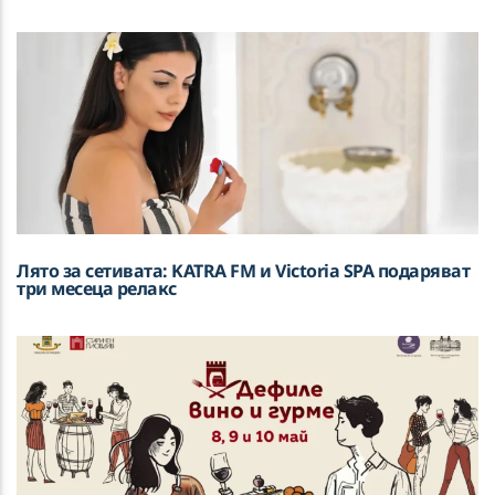
Run Run River (Angels Above Me)
DAVID GUETTA, ALOK, STICK FIGURE
KATRA FM Live
Лято за сетивата: KATRA FM и Victoria SPA подаряват
три месеца релакс