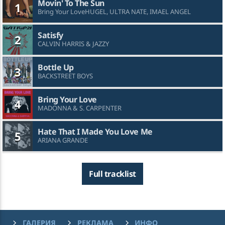
Movin' To The Sun
1
Bring Your LoveHUGEL, ULTRA NATE, IMAEL ANGEL
Satisfy
2
CALVIN HARRIS & JAZZY
Bottle Up
3
BACKSTREET BOYS
Bring Your Love
4
MADONNA & S. CARPENTER
Hate That I Made You Love Me
5
ARIANA GRANDE
Full tracklist
ГАЛЕРИЯ
РЕКЛАМА
ИНФО