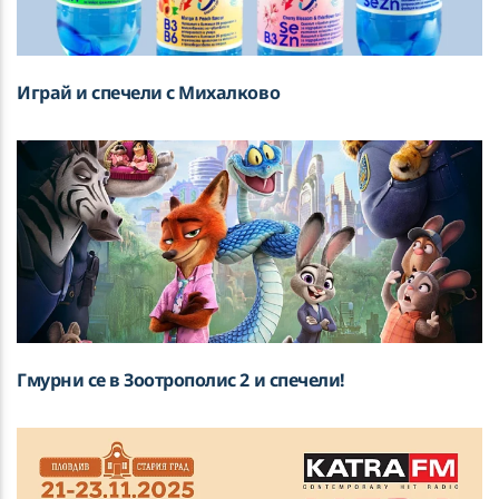
Играй и спечели с Михалково
Гмурни се в Зоотрополис 2 и спечели!