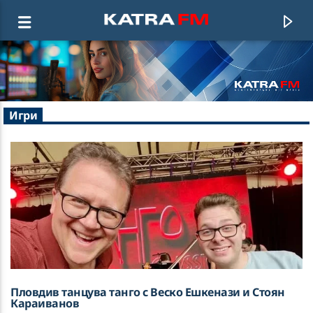
KATRA FM Live
Игри
♫ 192 kbps
Пловдив танцува танго с Веско Ешкенази и Стоян
Караиванов