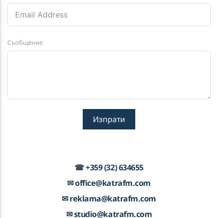
All I Know
LUCAS & STEVE
Съобщение
KATRA FM Live
Изпрати
☎
+359 (32) 634655
✉ office@katrafm.com
✉ reklama@katrafm.com
✉ studio@katrafm.com