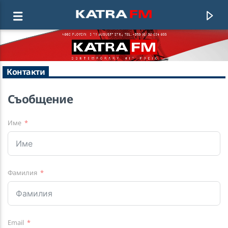
Контакти
KATRA FM Live
♫ 192 kbps
Съобщение
Име
Фамилия
Email