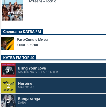
A*Teens – Iconic
Следва по KATRA FM
PartyZone с Мира
14:00
19:00
KATRA FM TOP 40
Bring Your Love
1
MADONNA & S. CARPENTER
Heroine
2
MAROON 5
Bangaranga
3
DARA