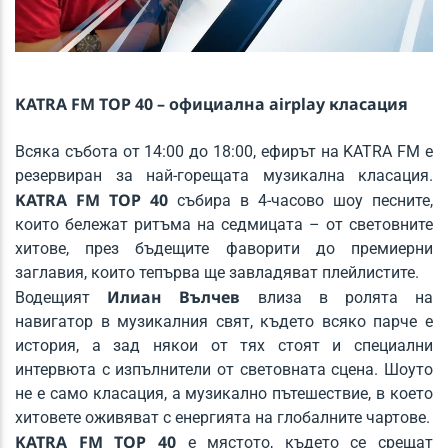
Happy Endings
MIKE SHINODA, UPSAHL, IANN DIOR
KATRA FM TOP 40
– официална airplay класация
KATRA FM Live
Всяка събота от 14:00 до 18:00, ефирът на KATRA FM е
резервиран за най-горещата музикална класация.
KATRA FM TOP 40
събира в 4-часово шоу песните,
които бележат ритъма на седмицата – от световните
хитове, през бъдещите фаворити до премиерни
заглавия, които тепърва ще завладяват плейлистите.
Илиан Вълчев
Водещият
влиза в ролята на
навигатор в музикалния свят, където всяко парче е
история, а зад някои от тях стоят и специални
интервюта с изпълнители от световната сцена. Шоуто
не е само класация, а музикално пътешествие, в което
хитовете оживяват с енергията на глобалните чартове.
KATRA FM TOP 40
е мястото, където се срещат