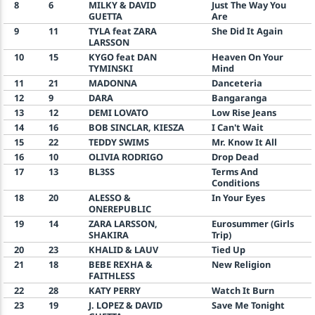
8
6
MILKY & DAVID
Just The Way You
GUETTA
Are
9
11
TYLA feat ZARA
She Did It Again
LARSSON
10
15
KYGO feat DAN
Heaven On Your
TYMINSKI
Mind
11
21
MADONNA
Danceteria
12
9
DARA
Bangaranga
13
12
DEMI LOVATO
Low Rise Jeans
14
16
BOB SINCLAR, KIESZA
I Can't Wait
15
22
TEDDY SWIMS
Mr. Know It All
16
10
OLIVIA RODRIGO
Drop Dead
17
13
BL3SS
Terms And
Conditions
18
20
ALESSO &
In Your Eyes
ONEREPUBLIC
19
14
ZARA LARSSON,
Eurosummer (Girls
SHAKIRA
Trip)
20
23
KHALID & LAUV
Tied Up
21
18
BEBE REXHA &
New Religion
FAITHLESS
22
28
KATY PERRY
Watch It Burn
23
19
J. LOPEZ & DAVID
Save Me Tonight