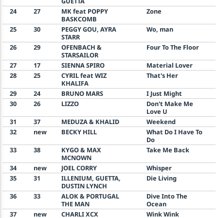
GUETTA
24
27
MK feat POPPY
Zone
BASKCOMB
25
30
PEGGY GOU, AYRA
Wo, man
STARR
26
29
OFENBACH &
Four To The Floor
STARSAILOR
27
17
SIENNA SPIRO
Material Lover
28
25
CYRIL feat WIZ
That's Her
KHALIFA
29
24
BRUNO MARS
I Just Might
30
26
LIZZO
Don't Make Me
Love U
31
37
MEDUZA & KHALID
Weekend
32
new
BECKY HILL
What Do I Have To
Do
33
38
KYGO & MAX
Take Me Back
MCNOWN
34
new
JOEL CORRY
Whisper
35
31
ILLENIUM, GUETTA,
Die Living
DUSTIN LYNCH
36
33
ALOK & PORTUGAL
Dive Into The
THE MAN
Ocean
37
new
CHARLI XCX
Wink Wink