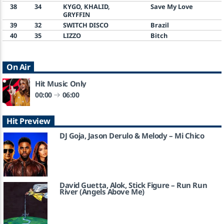
38
34
KYGO, KHALID,
Save My Love
GRYFFIN
39
32
SWITCH DISCO
Brazil
40
35
LIZZO
Bitch
On Air
Hit Music Only
00:00
06:00
Hit Preview
DJ Goja, Jason Derulo & Melody – Mi Chico
David Guetta, Alok, Stick Figure – Run Run
River (Angels Above Me)