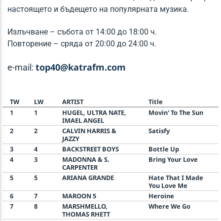
настоящето и бъдещето на популярната музика.
Излъчване – събота от 14:00 до 18:00 ч.
Повторение – сряда от 20:00 до 24:00 ч.
top40@katrafm.com
e-mail:
TW
LW
ARTIST
Title
1
1
HUGEL, ULTRA NATE,
Movin' To The Sun
IMAEL ANGEL
2
2
CALVIN HARRIS &
Satisfy
JAZZY
3
4
BACKSTREET BOYS
Bottle Up
4
3
MADONNA & S.
Bring Your Love
CARPENTER
5
5
ARIANA GRANDE
Hate That I Made
You Love Me
6
7
MAROON 5
Heroine
7
8
MARSHMELLO,
Where We Go
THOMAS RHETT