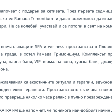
започват с подарък за сетивата. През първата седмиц
A в хотел Ramada Trimontium ти дават възможност да иг
ери. Не се колебай, участвай и се потопи в свят на ко
ай-впечатляващите SPA и wellness пространства в Плов
на града, в хотел Рамада Тримонциум. Комплексът пр
на, парна баня, VIP термална зона, турска баня, джаку
зона.
еживявания са екзотичните ритуали и терапии, вдъхнов
оден екип терапевти. Пространството съчетава споко
то превръща няколко часа релакс в пълно презареждане
 и KATRA FM ще напомнят, че понякога най-добрият начин