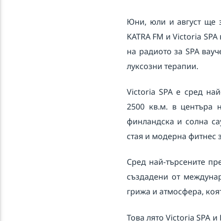
Юни, юли и август ще 
KATRA FM и Victoria SP
на радиото за SPA вауч
луксозни терапии.
Victoria SPA е сред н
2500 кв.м. в центъра 
финландска и солна сау
стая и модерна фитнес 
Сред най-търсените пр
създадени от междунар
грижа и атмосфера, коя
Това лято Victoria SPA