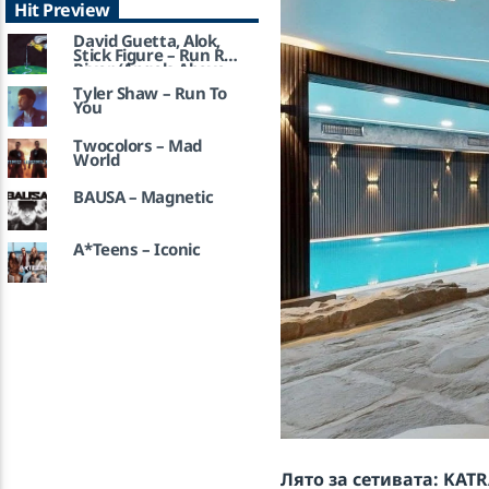
Hit Preview
David Guetta, Alok,
Stick Figure – Run Run
River (Angels Above
Me)
Tyler Shaw – Run To
You
Twocolors – Mad
World
BAUSA – Magnetic
A*Teens – Iconic
Лято за сетивата: KATR