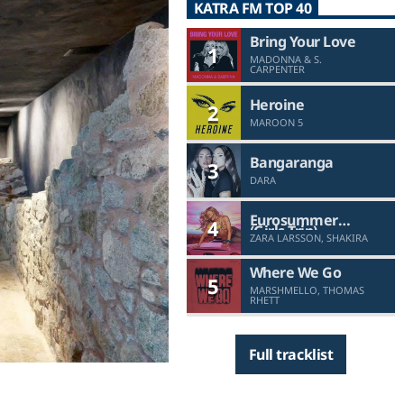
KATRA FM TOP 40
Bring Your Love
1
MADONNA & S.
CARPENTER
Heroine
2
MAROON 5
Bangaranga
3
DARA
Eurosummer
4
(Girls Trip)
ZARA LARSSON, SHAKIRA
Where We Go
5
MARSHMELLO, THOMAS
RHETT
Full tracklist