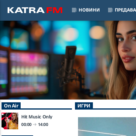
НОВИНИ
ПРЕДАВ
KATRA FM Live
Twiligh
♫ 192 kbps
ARIAN
On Air
ИГРИ
Hit Music Only
00:00
14:00