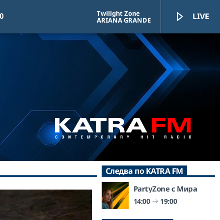
Twilight Zone
0
LIVE
ARIANA GRANDE
KATRA FM Live
Следва по KATRA FM
PartyZone с Мира
14:00
19:00