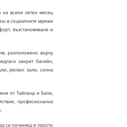
а на всеки летен месец
раеш в социалните мрежи
мфорт, възстановяване и
див, разположено върху
едлага закрит басейн,
зи, релакс зали, солна
ени от Тайланд и Бали,
йствие, професионална
.
 да си починеш е просто