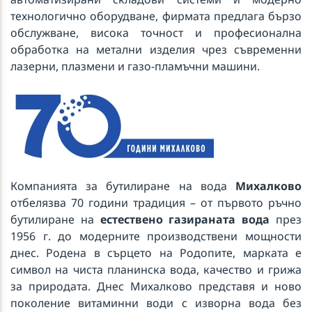
технологично оборудване, фирмата предлага бързо
обслужване, висока точност и професионална
обработка на метални изделия чрез съвременни
лазерни, плазмени и газо-пламъчни машини.
Компанията за бутилиране на вода
Михалково
отбелязва 70 години традиция – от първото ръчно
бутилиране на
естествено газираната вода
през
1956 г. до модерните производствени мощности
днес. Родена в сърцето на Родопите, марката е
символ на чиста планинска вода, качество и грижа
за природата. Днес Михалково представя и ново
поколение витаминни води с изворна вода без