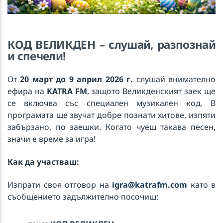
Fly
QUAVO & LENNY KRAVITZ
КОД ВЕЛИКДЕН – слушай, разпознай
и спечели!
KATRA FM Live
От
20 март до 9 април
2026 г.
слушай внимателно
ефира на
KATRA FM
, защото Великденският заек ще
се включва със специален музикален код. В
програмата ще звучат добре познати хитове, изпяти
забързано, по заешки. Когато чуеш такава песен,
значи е време за игра!
Как да участваш:
Изпрати своя отговор на
igra@katrafm.com
като в
съобщението задължително посочиш: