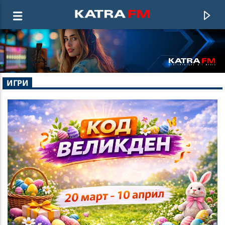
KATRA FM Live
ИГРИ
♫ 192 kbps