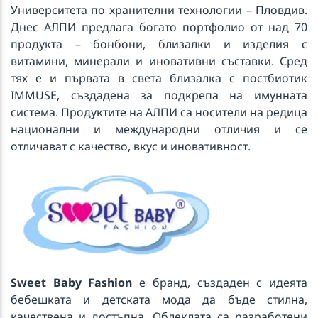
Университета по хранителни технологии – Пловдив.
Днес АЛПИ предлага богато портфолио от над 70
продукта – бонбони, близалки и изделия с
витамини, минерали и иновативни съставки. Сред
тях е и първата в света близалка с постбиотик
IMMUSE, създадена за подкрепа на имунната
система. Продуктите на АЛПИ са носители на редица
национални и международни отличия и се
отличават с качество, вкус и иновативност.
Sweet Baby Fashion
е бранд, създаден с идеята
бебешката и детската мода да бъде стилна,
качествена и достъпна. Облеклата са разработени