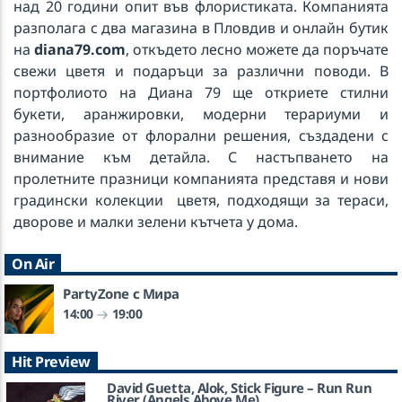
над 20 години опит във флористиката. Компанията
разполага с два магазина в Пловдив и онлайн бутик
на
diana79.com
, откъдето лесно можете да поръчате
свежи цветя и подаръци за различни поводи. В
портфолиото на Диана 79 ще откриете стилни
букети, аранжировки, модерни терариуми и
разнообразие от флорални решения, създадени с
внимание към детайла. С настъпването на
пролетните празници компанията представя и нови
градински колекции цветя, подходящи за тераси,
дворове и малки зелени кътчета у дома.
On Air
PartyZone с Мира
14:00
19:00
Hit Preview
David Guetta, Alok, Stick Figure – Run Run
River (Angels Above Me)