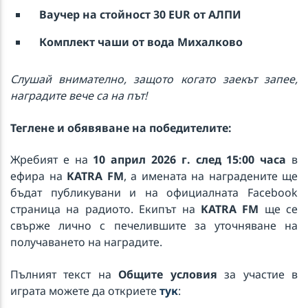
Ваучер на стойност
30 EUR
oт АЛПИ
Комплект чаши от вода Михалково
Слушай внимателно, защото когато заекът запее,
наградите вече са на път!
Теглене и обявяване на победителите:
Жребият е на
10 април 2026 г. след 15:00 часа
в
ефира на
KATRA FM
, а имената на наградените ще
бъдат публикувани и на официалната Facebook
страница на радиото. Екипът на
KATRA FM
ще се
свърже лично с печелившите за уточняване на
получаването на наградите.
Пълният текст на
Общите условия
за участие в
играта можете да откриете
тук
: