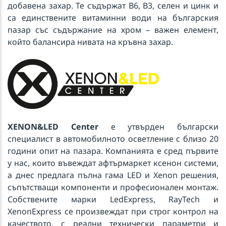
добавена захар. Те съдържат B6, B3, селен и цинк и
са единствените витаминни води на българския
пазар със съдържание на хром – важен елемент,
който балансира нивата на кръвна захар.
XENON&LED
Center
е утвърден български
специалист в автомобилното осветление с близо 20
години опит на пазара. Компанията е сред първите
у нас, които въвеждат афтърмаркет ксенон системи,
а днес предлага пълна гама LED и Xenon решения,
съпътстващи компоненти и професионален монтаж.
Собствените марки LedExpress, RayTech и
XenonExpress се произвеждат при строг контрол на
качеството, с реални технически параметри и