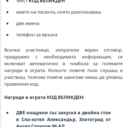
текст
КОД ВЕЛИКДЕН
името на песента, която разпознаваш
две имена
телефон за връзка
Всички участници, изпратили верен отговор,
придружен с необходимата информация, се
включват автоматично в томбола за големите
награди в играта. Колкото повече пъти слушаш и
участваш, толкова повече шансове имаш да уловиш
правилния код.
Награди в играта КОД ВЕЛИКДЕН:
ДВЕ нощувки със закуска в двойна стая
в Спа-хотел Александър, Златоград
от
Ангел Стоилов 96 АД