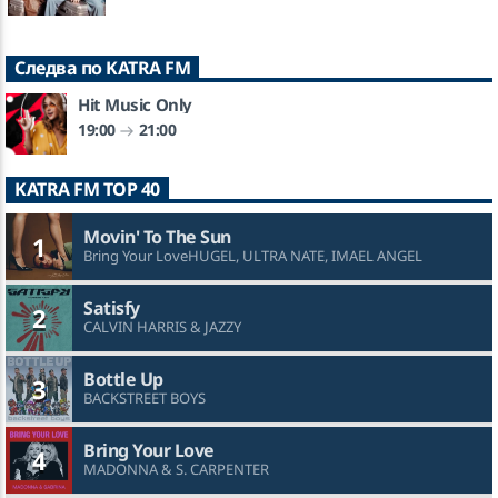
Следва по KATRA FM
Hit Music Only
19:00
21:00
KATRA FM TOP 40
Movin' To The Sun
1
Bring Your LoveHUGEL, ULTRA NATE, IMAEL ANGEL
Satisfy
2
CALVIN HARRIS & JAZZY
Bottle Up
3
BACKSTREET BOYS
Bring Your Love
4
MADONNA & S. CARPENTER