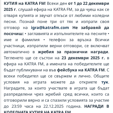
КУТИЯ
на
KATRA FM
! Всеки ден
от 1 до 22 декември
2025 г
. слушай ефира на KATRA FM, за да чуеш как се
Lost Your Faith
отваря кутията и звучат откъси от любими коледни
AVA MAX
песни. Познай поне три от тях и изпрати своя
отговор на
igra@katrafm.com
Не забравяй да
посочиш:
• заглавията и изпълнителите на песните •
KATRA FM Live
име и фамилия • телефон за връзка Всички
участници, изпратили верни отговори, се включват
автоматично в
жребия за празнични награди
.
Тегленето ще се състои на
23 декември 2025 г.
в
ефира на KATRA FM, а имената на победителите ще
бъдат публикувани на във
фейсбука на
KATRA FM
. С
всеки победител ще се свържем и лично. Общите
условия на играта можете да откриете
тук
.
Наградите, за които участвате в играта ще бъдат
разпределени чрез жребий сред всички, които са
отговорили вярно и са спазили условията за участие
до 23:59 часа нa 22.12.2025 година.
НАГРАДИ В
КОЛЕДНАТА КУТИЯ НА KATRA FM