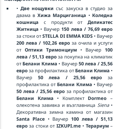
•
Две нощувки
със закуска в студио за
двама в
Хижа Марциганица
•
Коледна
кошница
с продукти от
Деликатес
Житница
• Ваучер
150 лева / 76,69 евро
за стоки от
STELLA DI EMMA KIDS
• Ваучер
200 лева / 102,26 евро
за очила и услуги
от
Оптики Тримонциум
• Ваучер
100
лева / 51,13 евро
за покупка на климатик
от
Белани Клима
• Ваучер
50 лева / 25,56
евро
за профилактика от
Белани Клима
•
Ваучер
50 лева / 25,56 евро
за
профилактика от
Белани Клима
• Ваучер
50 лева / 25,56 евро
за профилактика от
Белани Клима
• Комплект
Dormeo
–
олекотена завивка и възглавница
Siena
•
Декоративна зимна камина от магазин
Santa Place
• Ваучер
100 лева / 51,13
евро
за стоки от
IZKUPI.me
•
Терариум
–