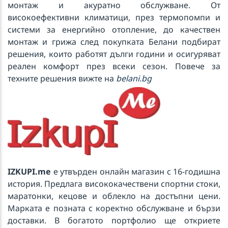
монтаж и акуратно обслужване. От
високоефективни климатици, през термопомпи и
системи за енергийно отопление, до качествен
монтаж и грижа след покупката Белани подбират
решения, които работят дълги години и осигуряват
реален комфорт през всеки сезон. Повече за
техните решения вижте на
belani.bg
IZKUPI.me
е утвърден онлайн магазин с 16-годишна
история. Предлага висококачествени спортни стоки,
маратонки, кецове и облекло на достъпни цени.
Марката е позната с коректно обслужване и бързи
доставки. В богатото портфолио ще откриете