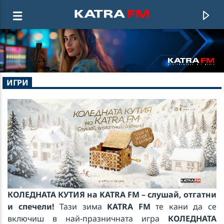
KATRA FM Live
ИГРИ
♫ 192 kbps
КОЛЕДНАТА КУТИЯ на KATRA FM – слушай, отгатни
и спечели!
Тази зима
KATRA FM
те кани да се
включиш в най-празничната игра
КОЛЕДНАТА