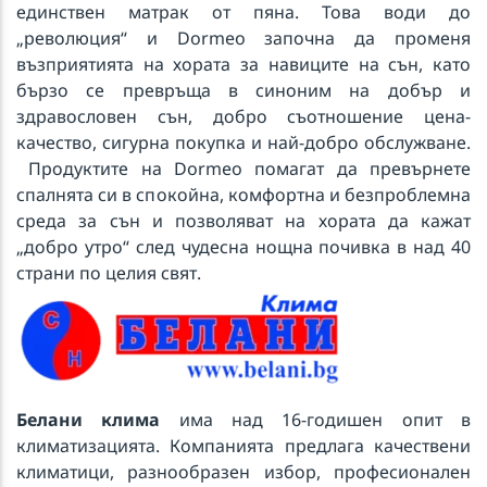
единствен матрак от пяна. Това води до
„революция“ и Dormeo започна да променя
възприятията на хората за навиците на сън, като
бързо се превръща в синоним на добър и
здравословен сън, добро съотношение цена-
качество, сигурна покупка и най-добро обслужване.
Продуктите на Dormeo помагат да превърнете
спалнята си в спокойна, комфортна и безпроблемна
среда за сън и позволяват на хората да кажат
„добро утро“ след чудесна нощна почивка в над 40
страни по целия свят.
Белани клима
има над 16-годишен опит в
климатизацията. Компанията предлага качествени
климатици, разнообразен избор, професионален