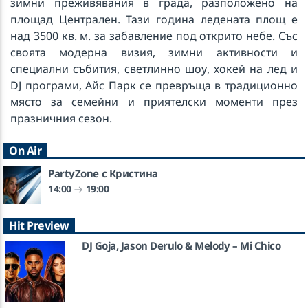
зимни преживявания в града, разположено на
площад Централен. Тази година ледената площ е
над 3500 кв. м. за забавление под открито небе. Със
своята модерна визия, зимни активности и
специални събития, светлинно шоу, хокей на лед и
DJ програми, Айс Парк се превръща в традиционно
място за семейни и приятелски моменти през
празничния сезон.
On Air
PartyZone с Кристина
14:00
19:00
Hit Preview
DJ Goja, Jason Derulo & Melody – Mi Chico