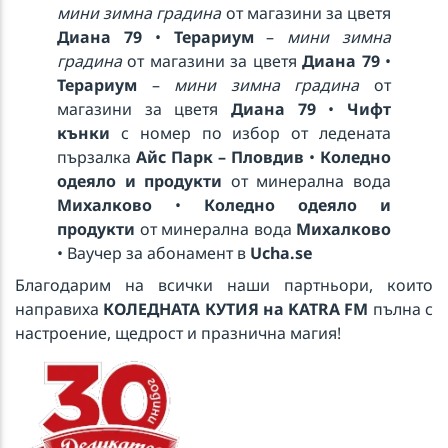
мини зимна градина
от магазини за цветя
Диана 79
•
Терариум
–
мини зимна
градина
от магазини за цветя
Диана 79
•
Терариум
–
мини зимна градина
от
магазини за цветя
Диана 79
•
Чифт
кънки
с номер по избор от ледената
пързалка
Айс Парк – Пловдив
•
Коледно
одеяло и продукти
от минерална вода
Михалково
•
Коледно одеяло и
продукти
от минерална вода
Михалково
• Ваучер за абонамент в
Ucha.se
Благодарим на всички наши партньори, които
направиха
КОЛЕДНАТА КУТИЯ на KATRA FM
пълна с
настроение, щедрост и празнична магия!