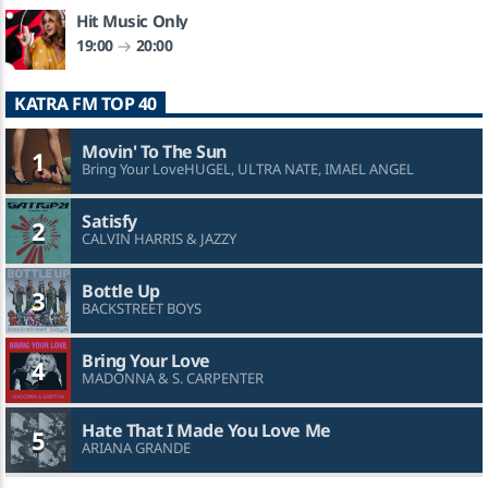
Hit Music Only
19:00
20:00
KATRA FM TOP 40
Movin' To The Sun
1
Bring Your LoveHUGEL, ULTRA NATE, IMAEL ANGEL
Satisfy
2
CALVIN HARRIS & JAZZY
Bottle Up
3
BACKSTREET BOYS
Bring Your Love
4
MADONNA & S. CARPENTER
Hate That I Made You Love Me
5
ARIANA GRANDE