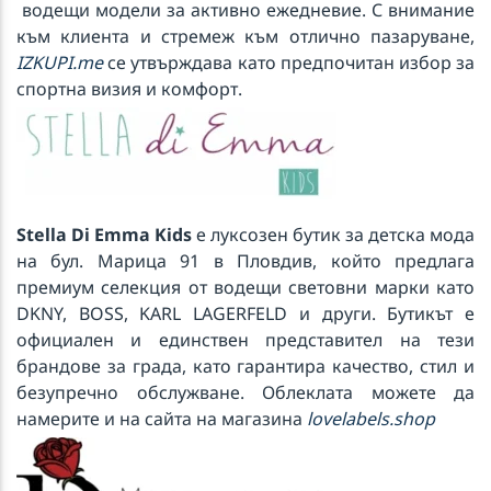
водещи модели за активно ежедневие. С внимание
към клиента и стремеж към отлично пазаруване,
IZKUPI.me
се утвърждава като предпочитан избор за
спортна визия и комфорт.
Stella Di Emma Kids
е луксозен бутик за детска мода
на бул. Марица 91 в Пловдив, който предлага
премиум селекция от водещи световни марки като
DKNY, BOSS, KARL LAGERFELD и други. Бутикът е
официален и единствен представител на тези
брандове за града, като гарантира качество, стил и
безупречно обслужване. Облеклата можете да
намерите и на сайта на магазина
lovelabels.shop