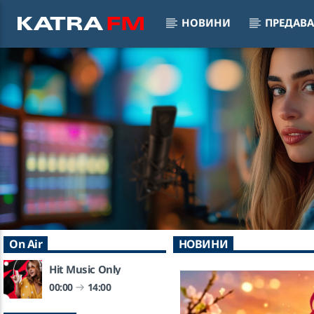
НОВИНИ
ПРЕДАВ
KATRA FM Live
These W
♫ 192 kbps
DUA LI
On Air
НОВИНИ
Hit Music Only
00:00
14:00