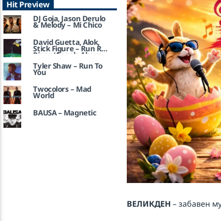
Hit Preview
DJ Goja, Jason Derulo
& Melody – Mi Chico
David Guetta, Alok,
Stick Figure – Run Run
River (Angels Above
Me)
Tyler Shaw – Run To
You
Twocolors – Mad
World
BAUSA – Magnetic
ВЕЛИКДЕН
– забавен му