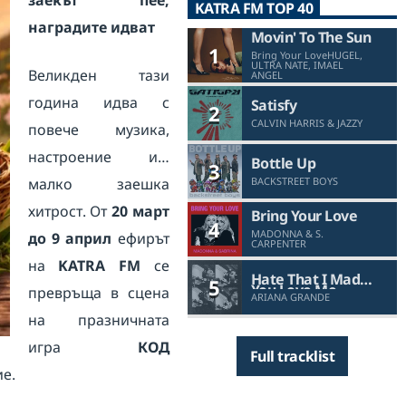
заекът пее,
KATRA FM TOP 40
наградите идват
Movin' To The Sun
1
Bring Your LoveHUGEL,
ULTRA NATE, IMAEL
Великден тази
ANGEL
година идва с
Satisfy
2
CALVIN HARRIS & JAZZY
повече музика,
настроение и…
Bottle Up
3
малко заешка
BACKSTREET BOYS
хитрост. От
20 март
Bring Your Love
4
MADONNA & S.
до 9 април
ефирът
CARPENTER
на
KATRA FM
се
Hate That I Made
5
You Love Me
превръща в сцена
ARIANA GRANDE
на празничната
игра
КОД
Full tracklist
ие.