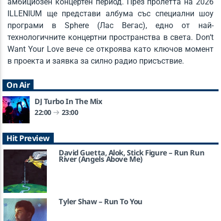
амбициозен концертен период. През пролетта на 2026
ILLENIUM ще представи албума със специални шоу
програми в Sphere (Лас Вегас), едно от най-
технологичните концертни пространства в света. Don‘t
Want Your Love вече се откроява като ключов момент
в проекта и заявка за силно радио присъствие.
On Air
DJ Turbo In The Mix
22:00
23:00
Hit Preview
David Guetta, Alok, Stick Figure – Run Run
River (Angels Above Me)
Tyler Shaw – Run To You