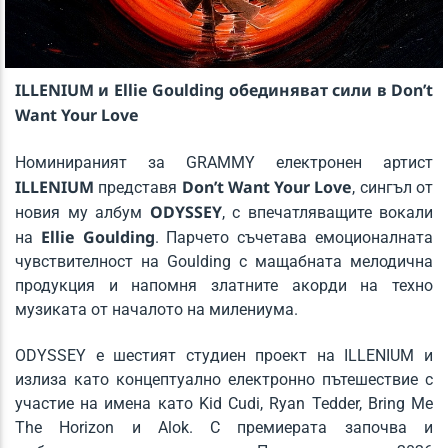
* KATRA FM Live *
ILLENIUM и Ellie Goulding обединяват сили в Don
’
t
Want Your Love
KATRA FM Live
Номинираният за GRAMMY електронен артист
ILLENIUM
Don’t Want Your Love
представя
, сингъл от
ODYSSEY
новия му албум
, с впечатляващите вокали
Ellie Goulding
на
. Парчето съчетава емоционалната
чувствителност на Goulding с мащабната мелодична
продукция и напомня златните акорди на техно
музиката от началото на милениума.
ODYSSEY е шестият студиен проект на ILLENIUM и
излиза като концептуално електронно пътешествие с
участие на имена като Kid Cudi, Ryan Tedder, Bring Me
The Horizon и Alok. С премиерата започва и