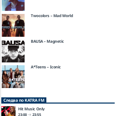
Twocolors – Mad World
BAUSA – Magnetic
A*Teens – Iconic
Следва по KATRA FM
Hit Music Only
23:00
23:55