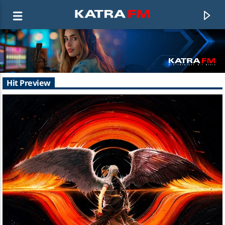
KATRA FM Live
Hit Preview
♫ 192 kbps