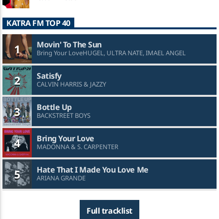
KATRA FM TOP 40
Movin' To The Sun
1
Bring Your LoveHUGEL, ULTRA NATE, IMAEL ANGEL
Satisfy
2
CALVIN HARRIS & JAZZY
Bottle Up
3
BACKSTREET BOYS
Bring Your Love
4
MADONNA & S. CARPENTER
Hate That I Made You Love Me
5
ARIANA GRANDE
Full tracklist