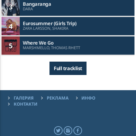
Bangaranga
3
DARA
Eurosummer (Girls Trip)
4
ZARA LARSSON, SHAKIRA
Where We Go
5
MARSHMELLO, THOMAS RHETT
Full tracklist
ГАЛЕРИЯ
РЕКЛАМА
ИНФО
КОНТАКТИ