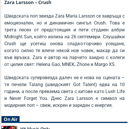
Zara Larsson – Crush
Watch It Burn
Шведската поп звезда Zara Maria Larsson се завръща с
KATY PERRY
емоционален, но и динамичен сингъл Crush. Това е
трета песен от предстоящия и пети студиен албум
Midnight Sun, който излиза на 26 септември. Слушайки
KATRA FM Live
Crush ще усетиш онова сладко-горчиво усещане,
когато силно те влече някой нов човек, макар да си
във връзка. Zara е автор на парчето заедно с колеги
от целия свят: Helena Gao, MNEK, Zhone и Margo XS.
Шведската суперзвезда далеч не е нова на сцената –
тя печели Talang (шведският Got Talent) едва на 10
години, а после превзема света с хитове като Lush Life
и Never Forget You. Днес Zara Larsson е символ на
модерния поп – свеж, искрен и зареден с енергия.
On Air
Hit Music Only