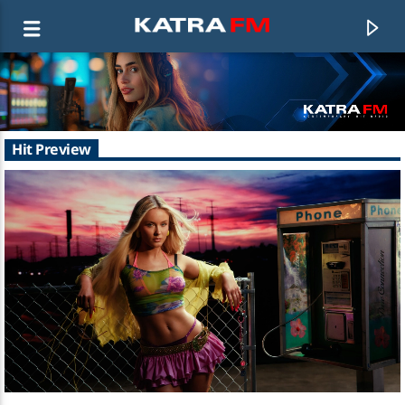
KATRA FM Live
Hit Preview
♫ 192 kbps