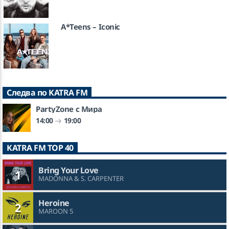
A*Teens – Iconic
Следва по KATRA FM
PartyZone с Мира
14:00
19:00
KATRA FM TOP 40
Bring Your Love
1
MADONNA & S. CARPENTER
Heroine
2
MAROON 5