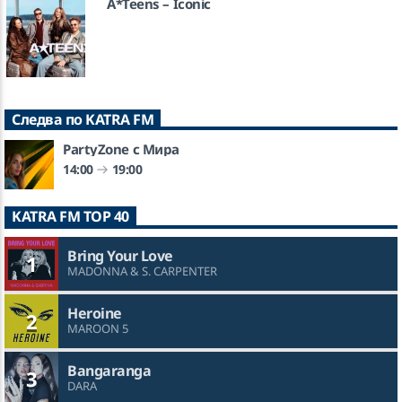
A*Teens – Iconic
Следва по KATRA FM
PartyZone с Мира
14:00
19:00
KATRA FM TOP 40
Bring Your Love
1
MADONNA & S. CARPENTER
Heroine
2
MAROON 5
Bangaranga
3
DARA