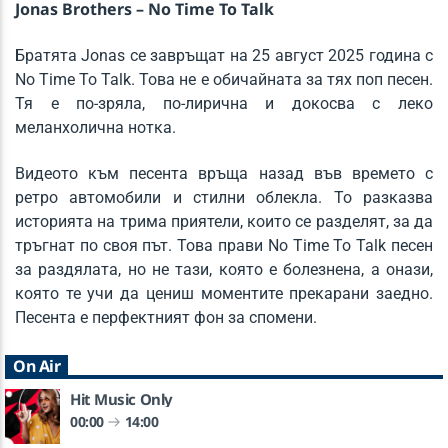
Jonas Brothers – No Time To Talk
Heaven
Братята Jonas се завръщат на 25 август 2025 година с
CHEAT CODES
No Time To Talk. Това не е обичайната за тях поп песен.
Тя е по-зряла, по-лирична и докосва с леко
меланхолична нотка.
KATRA FM Live
Видеото към песента връща назад във времето с
ретро автомобили и стилни облекла. То разказва
историята на трима приятели, които се разделят, за да
тръгнат по своя път. Това прави No Time To Talk песен
за раздялата, но не тази, която е болезнена, а онази,
която те учи да цениш моментите прекарани заедно.
Песента е перфектният фон за спомени.
On Air
Hit Music Only
00:00
14:00