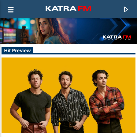
KATRA FM Live
Hit Preview
♫ 192 kbps